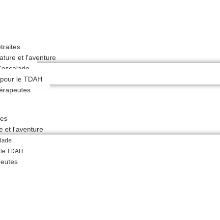
traites
ature et l'aventure
'escalade
 pour le TDAH
hérapeutes
tes
e et l'aventure
alade
 le TDAH
peutes