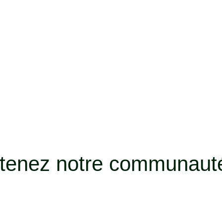
outenez notre communa
!