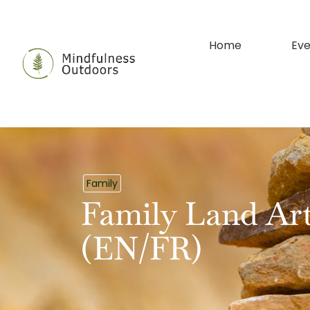
Home
Eve
Family
Family Land Art
(EN/FR)