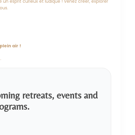
un esprit curieux et ludique ! Venez créer, explorer
ous.
lein air !
.
oming retreats, events and
ograms.